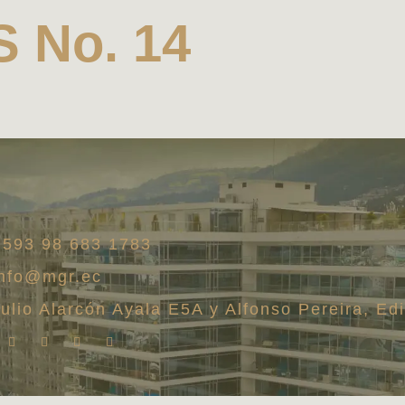
 No. 14
+593 98 683 1783
info@mgr.ec
Julio Alarcón Ayala E5A y Alfonso Pereira, Edi