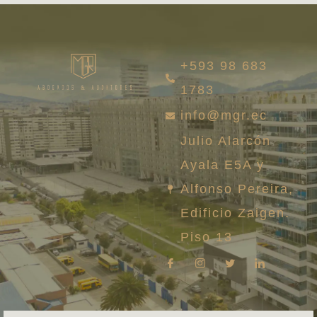
+593 98 683
1783
info@mgr.ec
Julio Alarcón
Ayala E5A y
Alfonso Pereira,
Edificio Zaigen.
Piso 13