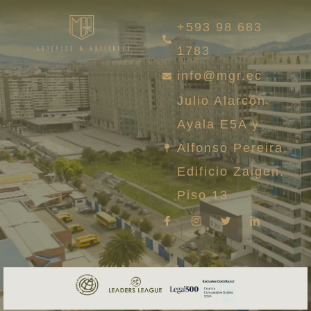
+593 98 683
1783
info@mgr.ec
Julio Alarcón
Ayala E5A y
Alfonso Pereira,
Edificio Zaigen.
Piso 13