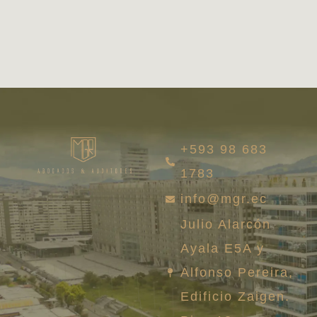
+593 98 683
1783
info@mgr.ec
Julio Alarcón
Ayala E5A y
Alfonso Pereira,
Edificio Zaigen.