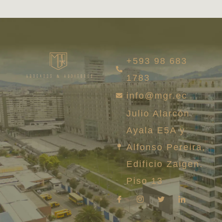
+593 98 683
1783
info@mgr.ec
Julio Alarcón
Ayala E5A y
Alfonso Pereira,
Edificio Zaigen.
Piso 13