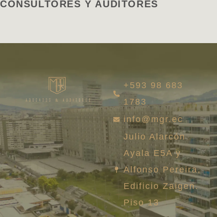
CONSULTORES Y AUDITORES
+593 98 683
1783
info@mgr.ec
Julio Alarcón
Ayala E5A y
Alfonso Pereira,
Edificio Zaigen.
Piso 13