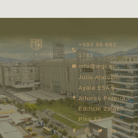
+593 98 683
1783
info@mgr.ec
Julio Alarcón
Ayala E5A y
Alfonso Pereira,
Edificio Zaigen.
Piso 13