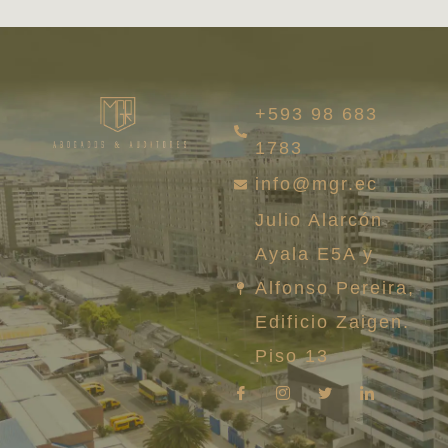
+593 98 683
1783
info@mgr.ec
Julio Alarcón
Ayala E5A y
Alfonso Pereira,
Edificio Zaigen.
Piso 13