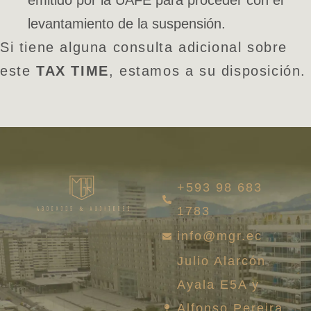
levantamiento de la suspensión.
Si tiene alguna consulta adicional sobre
este
TAX TIME
, estamos a su disposición.
+593 98 683
1783
info@mgr.ec
Julio Alarcón
Ayala E5A y
Alfonso Pereira,