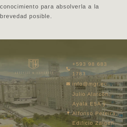
conocimiento para absolverla a la
brevedad posible.
+593 98 683
1783
info@mgr.ec
Julio Alarcón
Ayala E5A y
Alfonso Pereira,
Edificio Zaigen.