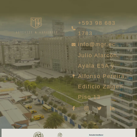
+593 98 683
1783
info@mgr.ec
Julio Alarcón
Ayala E5A y
Alfonso Pereira,
Edificio Zaigen.
Piso 13