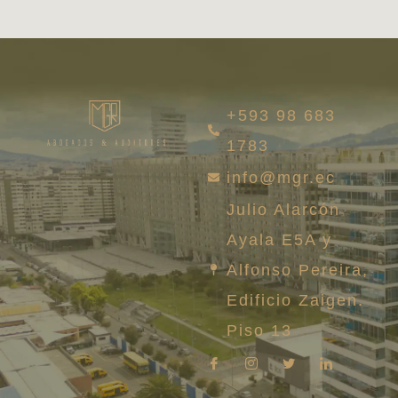
+593 98 683
1783
info@mgr.ec
Julio Alarcón
Ayala E5A y
Alfonso Pereira,
Edificio Zaigen.
Piso 13