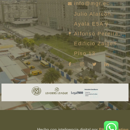
info@mgr.ec
Julio Alarcón
Ayala E5A y
Alfonso Pereira,
Edificio Zaigen.
Piso 13
Hecho con inteligencia digital por
BKB Marketing