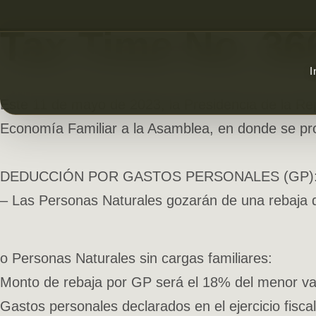
Tax Time No. 36
I
Este 11 de mayo de 2023, la Presidencia de la Re
Economía Familiar a la Asamblea, en donde se prop
DEDUCCIÓN POR GASTOS PERSONALES (GP)
– Las Personas Naturales gozarán de una rebaja d
o Personas Naturales sin cargas familiares:
Monto de rebaja por GP será el 18% del menor val
Gastos personales declarados en el ejercicio fiscal 