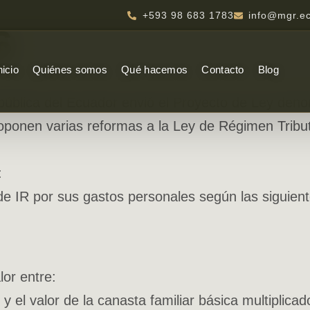
+593 98 683 1783
info@mgr.e
6
nicio
Quiénes somos
Qué hacemos
Contacto
Blog
pública del Ecuador envió el Proyecto de Ley deno
onen varias reformas a la Ley de Régimen Tributari
:
e IR por sus gastos personales según las siguient
or entre:
y el valor de la canasta familiar básica multiplicad