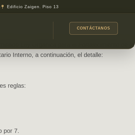
c
Edificio Zaigen. Piso 13
CONTÁCTANOS
minado Ley Orgánica para el Fortalecimiento de la
o Interno, a continuación, el detalle:
es reglas:
o por 7.