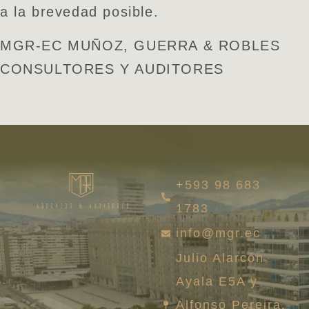
a la brevedad posible.
MGR-EC MUÑOZ, GUERRA & ROBLES
CONSULTORES Y AUDITORES
+593 98 683
1783
info@mgr.ec
Julio Alarcón
Ayala E5A y
Alfonso Pereira,