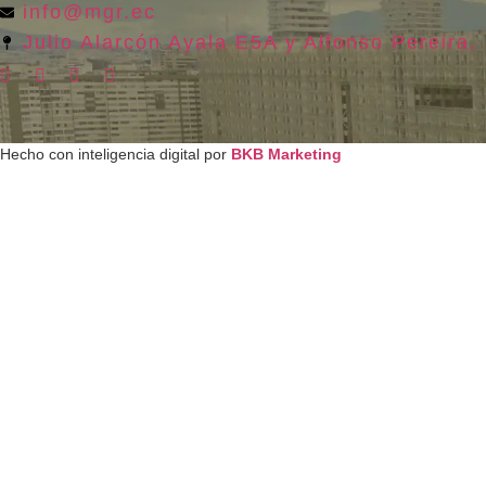
info@mgr.ec
Julio Alarcón Ayala E5A y Alfonso Pereira, 
Hecho con inteligencia digital por
BKB Marketing