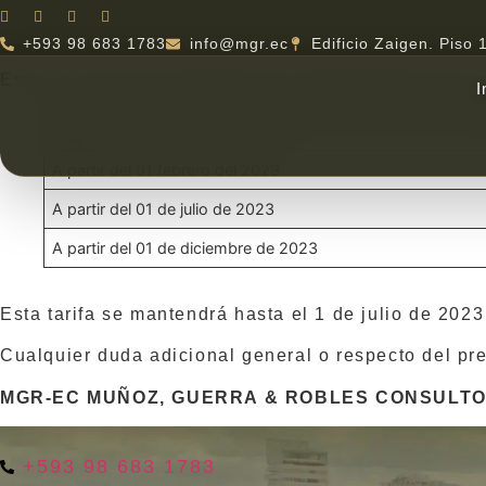
Ir
al
+593 98 683 1783
info@mgr.ec
Edificio Zaigen. Piso 
contenido
Esta es una de las primeras tres reducciones que se 
I
Fecha
A partir del 01 febrero del 2023
A partir del 01 de julio de 2023
A partir del 01 de diciembre de 2023
Esta tarifa se mantendrá hasta el 1 de julio de 2023
Cualquier duda adicional general o respecto del pr
MGR-EC MUÑOZ, GUERRA & ROBLES CONSULTO
+593 98 683 1783