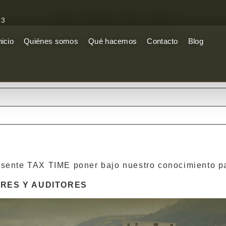
Tax Time No. 349
13
han previsto en la rebaja de la tarifa del ISD.
nicio
Quiénes somos
Qué hacemos
Contacto
Blog
esente TAX TIME poner bajo nuestro conocimiento pa
RES Y AUDITORES