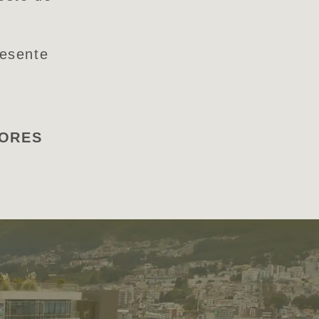
resente
TORES