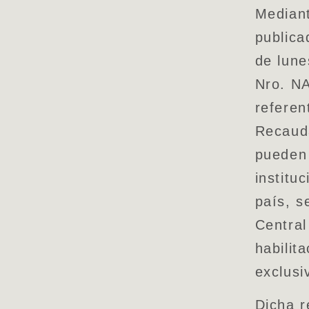
Median
publica
de lune
Nro. N
referen
Recauda
pueden 
institu
país, s
Central
habilit
exclusi
Dicha r