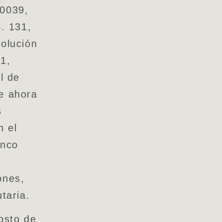
0039,
o. 131,
solución
1,
l de
e ahora
s
n el
anco
ones,
taria.
gosto de