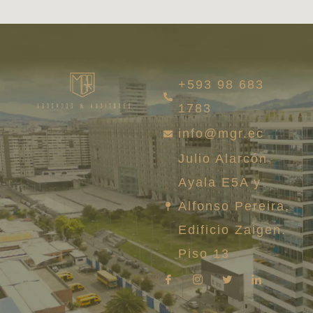
+593 98 683
1783
info@mgr.ec
Julio Alarcón
Ayala E5A y
Alfonso Pereira,
Edificio Zaigen.
Piso 13