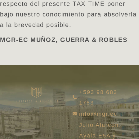
respecto del presente TAX TIME poner
bajo nuestro conocimiento para absolverla
a la brevedad posible.
MGR-EC MUÑOZ, GUERRA & ROBLES
+593 98 683
1783
info@mgr.ec
Julio Alarcón
Ayala E5A y