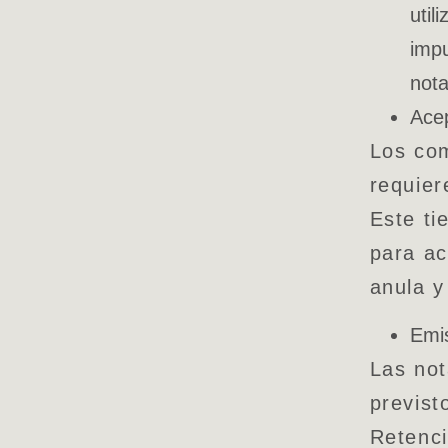
util
impu
nota
Acep
Los com
requier
Este ti
para ac
anula y
Emis
Las not
previst
Retenc