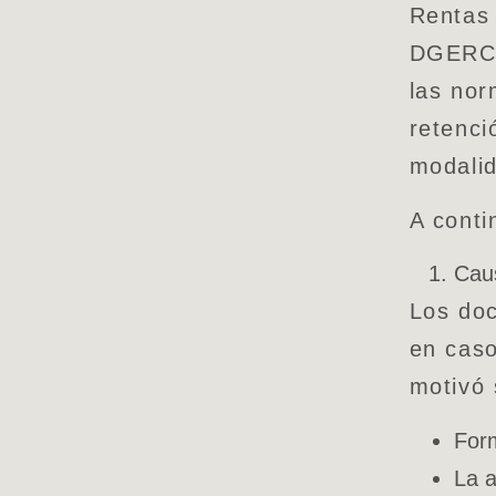
Rentas 
DGERCG
las nor
retenci
modalid
A conti
Caus
Los do
en caso
motivó 
Form
La a