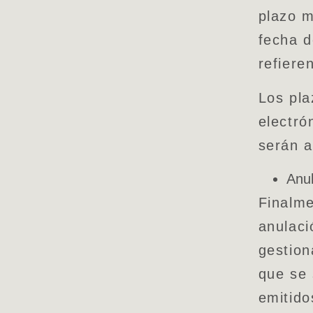
plazo 
fecha d
refiere
Los pla
electró
serán a
Anu
Finalme
anulaci
gestion
que se 
emitido