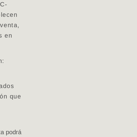
AC-
lecen
venta,
s en
n:
lados
ión que
ta podrá