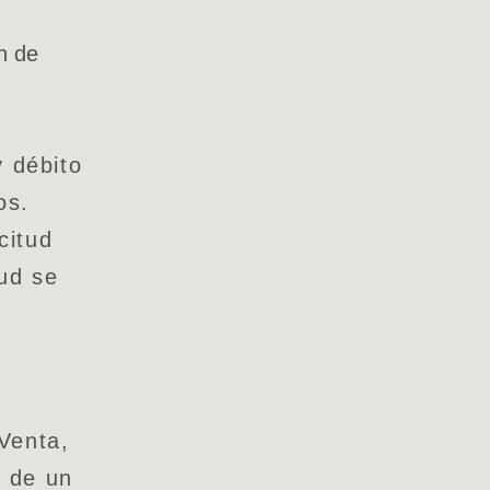
n de
y débito
os.
citud
tud se
Venta,
 de un