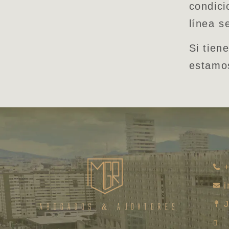
condici
línea s
Si tien
estamos