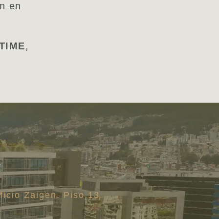
ón en
TIME
,
ficio Zaigen. Piso 13