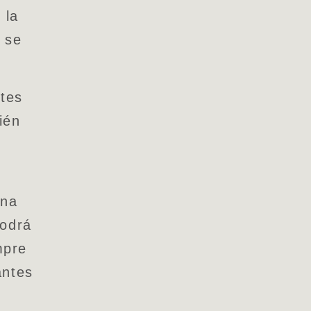
 la
 se
ntes
ién
una
podrá
mpre
antes