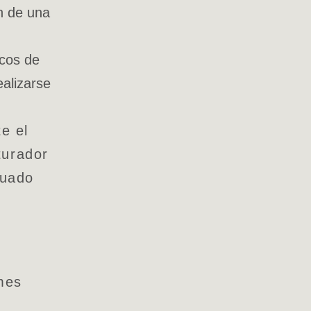
n de una
icos de
alizarse
e el
turador
tuado
 mes