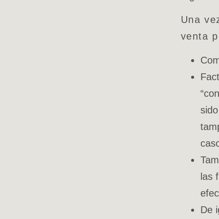
Una vez
venta p
Com
Fact
“con
sido
tamp
cas
Tamp
las 
efec
De i