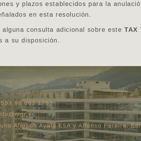
ones y plazos establecidos para la anulaci
eñalados en esta resolución.
e alguna consulta adicional sobre este
TAX 
 a su disposición.
+593 98 683 1783
info@mgr.ec
Julio Alarcón Ayala E5A y Alfonso Pereira, Edi