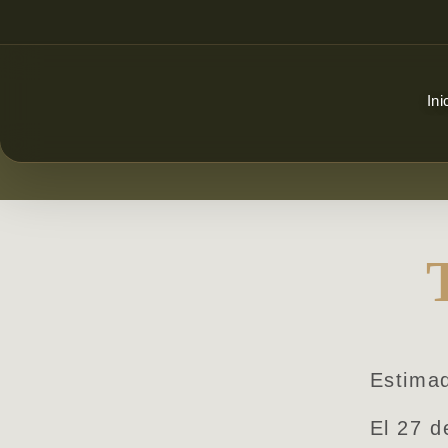
Ini
Estimad
El 27 d