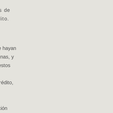
s de
ito.
e hayan
rnas, y
estos
édito,
ción