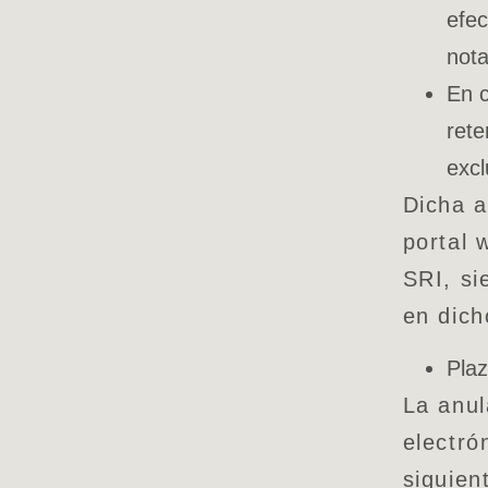
efec
nota
En c
rete
excl
Dicha a
portal 
SRI, si
en dich
Plaz
La anul
electró
siguien