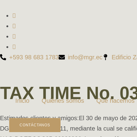
+593 98 683 1783
info@mgr.ec
Edificio 
TAX TIME No. 0
Inicio
Quiénes somos
Qué hacemos
Estimados clientes y amigos:El 30 de mayo de 2025
CONTÁCTANOS
DGERCGC25-00000011, mediante la cual se calificó