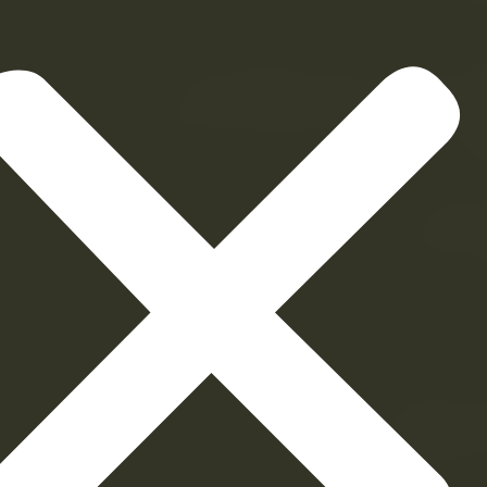
nicos, para lo cual deberá informar la direc
nica y las direcciones IP, correspondientes 
establecimientos.
stablecimiento electrónico está ligado a un
cimiento físico, para su registro de ubicaci
la dirección del establecimiento físico.
 de este, se tomará la dirección del domicili
do por el contribuyente o de su representa
y en el caso de extranjeros no residentes, a
nterior, se registrará en la Capital de la Re
e lo establece el Código Tributario.
stro de establecimientos electrónicos se ap