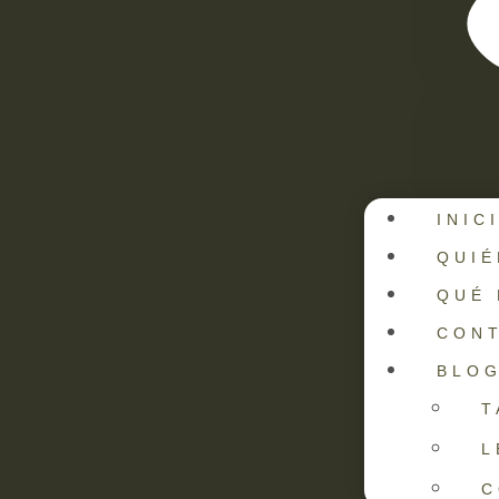
en un p
tecnoló
Cualqui
TAX TI
absolve
INIC
QUI
QUÉ
CON
BLO
T
L
C