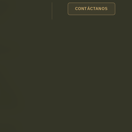
ción
CONTÁCTANOS
a
ón se
o
nte
 falta
publica
licará