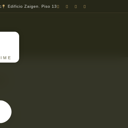
c
Edificio Zaigen. Piso 13
TIME
9
berto
Rentas