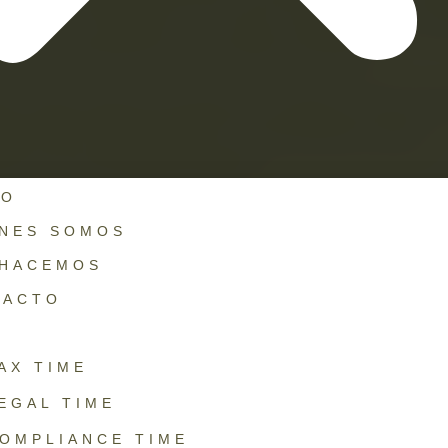
lazo de 120 días en el que realizará los c
gicos necesarios para dicho proceso.
er duda adicional general respecto del pre
ME poner bajo nuestro conocimiento para
rla a la brevedad posible.
IO
ÉNES SOMOS
 HACEMOS
TACTO
G
AX TIME
EGAL TIME
OMPLIANCE TIME