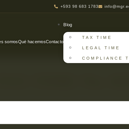
+593 98 683 1783
info@mgr.e
Blog
TAX TIME
es somos
Qué hacemos
Contacto
LEGAL TIME
COMPLIANCE 
TAX TIME No. 02
e marzo de 2024, el economista Damián Al
uamán, Director General del Servicio de 