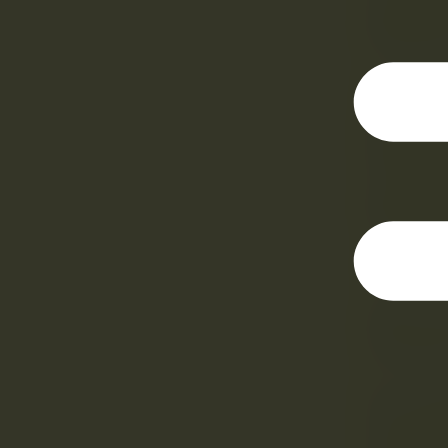
Intern
0000001
A travé
inscrip
Registr
socied
000005
Para ma
Entre l
inclusi
El cont
electró