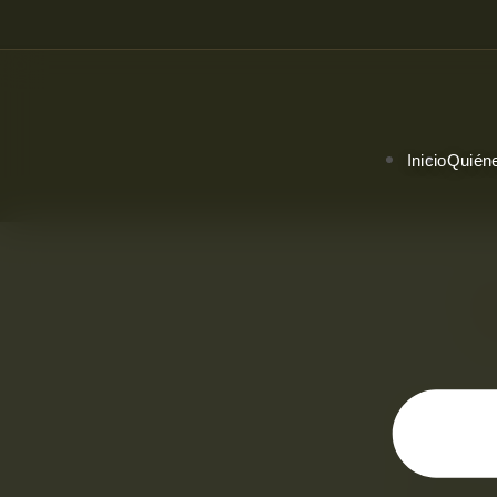
Inicio
Quién
El 15 d
Larco G