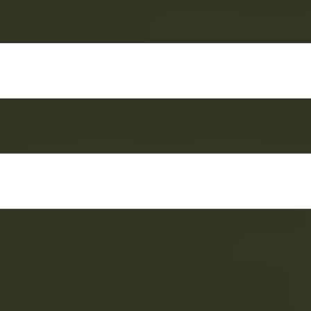
as mediante Resolución No. NAC-DGERCGC
0, dictó lo siguiente:
s de esta resolución reformó los requisitos
ción, actualización y suspensión/ cancelaci
o Único Contribuyentes para personas natu
ades (reforma a la Resolución NAC-DGER
87).
yor detalle:
as reformas más relevantes se encuentra l
ón de establecimiento electrónico:
ribuyente podrá registrar las direcciones
nicas que posea como establecimientos