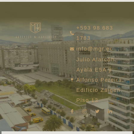
+593 98 683
1783
info@mgr.ec
Julio Alarcón
Ayala E5A y
Alfonso Pereira,
Edificio Zaigen.
Piso 13