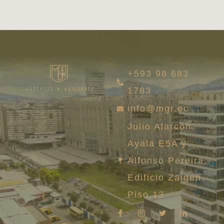
+593 98 683
1783
info@mgr.ec
Julio Alarcón
Ayala E5A y
Alfonso Pereira,
Edificio Zaigen.
Piso 13