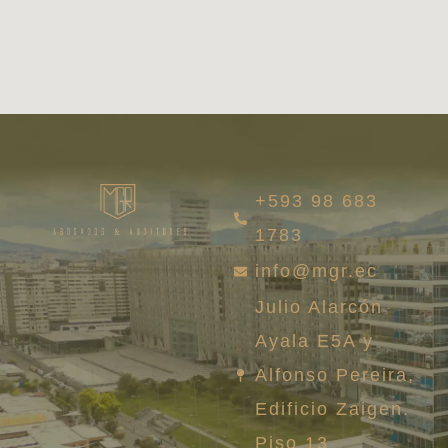
+593 98 683
1783
info@mgr.ec
Julio Alarcón
Ayala E5A y
Alfonso Pereira,
Edificio Zaigen.
Piso 13