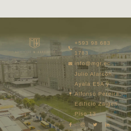
+593 98 683
1783
info@mgr.ec
Julio Alarcón
Ayala E5A y
Alfonso Pereira,
Edificio Zaigen.
Piso 13