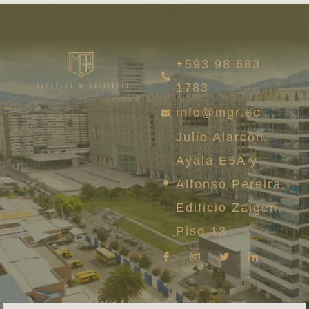
+593 98 683
1783
info@mgr.ec
Julio Alarcón
Ayala E5A y
Alfonso Pereira,
Edificio Zaigen.
Piso 13