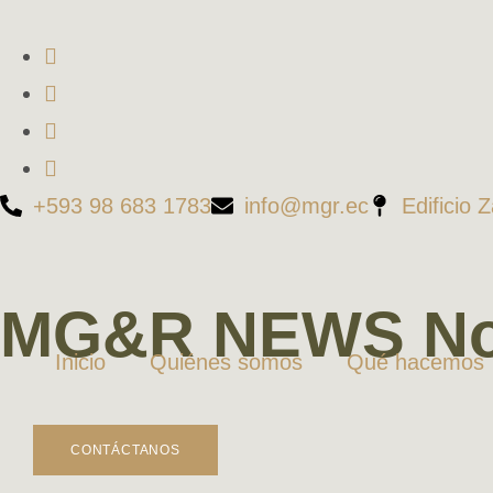
+593 98 683 1783
info@mgr.ec
Edificio 
MG&R NEWS No
Inicio
Quiénes somos
Qué hacemos
CONTÁCTANOS