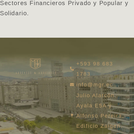
Sectores Financieros Privado y Popular y
Solidario.
+593 98 683
1783
info@mgr.ec
Julio Alarcón
Ayala E5A y
Alfonso Pereira,
Edificio Zaigen.