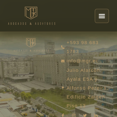
Autor:
Sebastian
+593 98 683
1783
info@mgr.ec
Julio Alarcón
Ayala E5A y
Alfonso Pereira,
Edificio Zaigen.
Piso 13